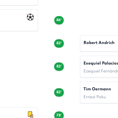
86'
Robert Andrich
82'
Exequiel Palacio
82'
Ezequiel Fernánd
Tim Oermann
82'
Ernest Poku
78'