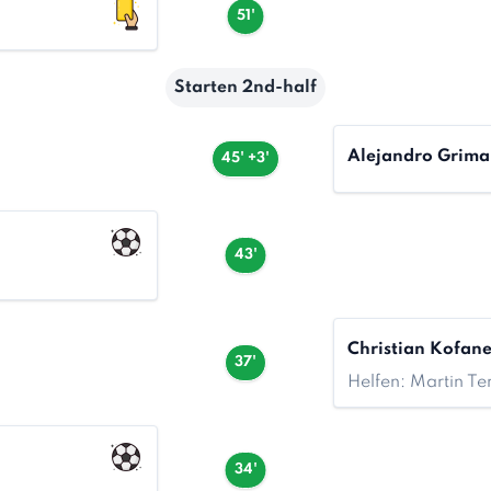
51'
Starten 2nd-half
Alejandro Grima
45' +3'
43'
Christian Kofan
37'
Helfen: Martin Ter
34'