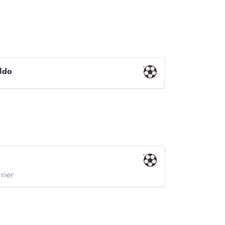
ldo
e
rier