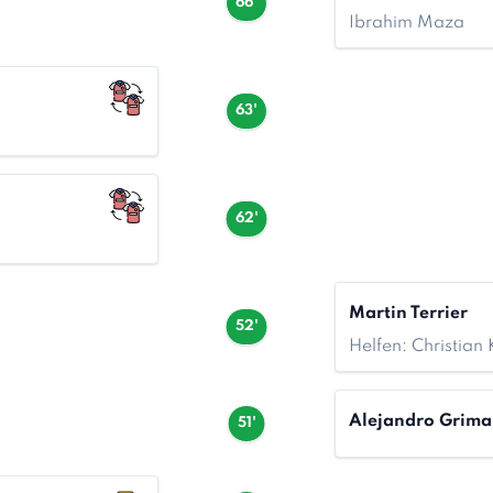
66'
Ibrahim Maza
63'
62'
Martin Terrier
52'
Helfen: Christian
Alejandro Grima
51'