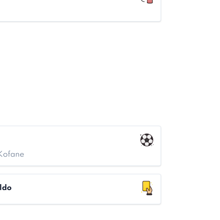
 Kofane
ldo