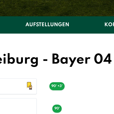
AUFSTELLUNGEN
KOP
eiburg - Bayer 0
90' +3'
90'