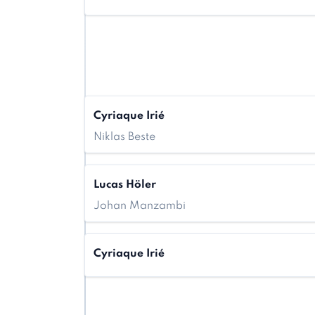
Cyriaque Irié
Niklas Beste
Lucas Höler
Johan Manzambi
Cyriaque Irié