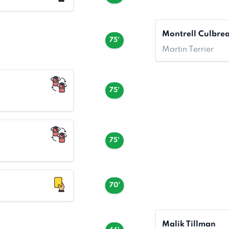
Montrell Culbre
75'
Martin Terrier
75'
75'
70'
Malik Tillman