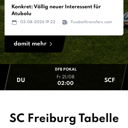
Konkret: Völlig neuer Interessent für
Atubolu
03-08-2026 19:22
Fussballtransfers.com
damit mehr
DFB POKAL
Fr 21/08
DU
SCF
02:00
SC Freiburg Tabelle