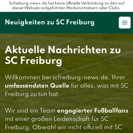
Scfreiburg-news.de hat keine offizielle Verbindung zu den auf
dieser Website aufgeführten Markeninhabern oder Clubs.
Neuigkeiten zu SC Freiburg
Op
Aktuelle Nachrichten zu
SC Freiburg
Willkommen bei scfreiburg-news.de, Ihrer
umfassendsten Quelle
für alles, was mit SC
Freiburg zu tun hat.
Wir sind ein Team
engagierter Fußballfans
mit einer großen Leidenschaft für SC
Freiburg. Obwohl wir nicht offiziell mit SC